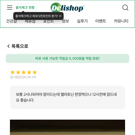
출석체크 현황
출석체크하고 최대 5천포인트 받기!
건강샵
제휴샵
포인트
정보
실후기
이벤트
커뮤니티
목록으로
바로 사용 가능한 적립금 5,000원을 적립 완료!
김*상
2024.09.09
보통 2시나되어야 잠이드는데 멜라토닌 한정먹으니 12시전에 잠드네
요 좋습니다