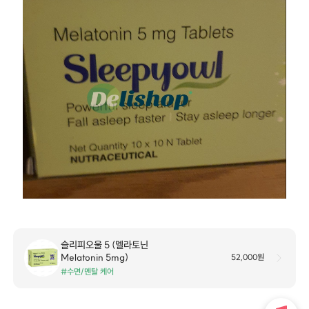
슬리피오울 5 (멜라토닌
Melatonin 5mg)
52,000원
#수면/멘탈 케어