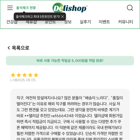
출석체크 현황
출석체크하고 최대 5천포인트 받기!
건강샵
제휴샵
포인트
정보
실후기
이벤트
커뮤니티
목록으로
바로 사용 가능한 적립금 5,000원을 적립 완료!
L*B
2025.08.05
직구, 여전히 망설여지시나요? 많은 분들이 “배송이 느리다”, “품질이
떨어진다”는 이유로 해외 직구를 꺼려하는 경우가 많습니다. 사실 저
도 그런 편견을 갖고 있었는데요. 그런 생각을 완전히 바꿔준 계기가
바로 **델리샵 추천인 ref6664348 이었습니다. 델리샵에 회원가입
하면 즉시 적립금이 지급되고, 구매 시 사용할 수 있는 다양한 추가 쿠
폰 혜택까지 제공됩니다. 이 덕분에 같은 제품이라도 국내 판매가보다
훨씬 저렴한 가격으로 구매할 수 있었습니다. 단순히 가격만 저렴한 것
이 아니라, 유통과정의 불필요한 마진을 줄여 진짜 합리적인 소비를 할