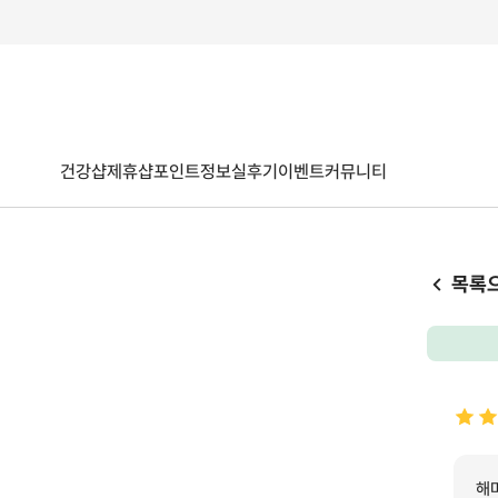
건강샵
제휴샵
포인트
정보
실후기
이벤트
커뮤니티
목록
해