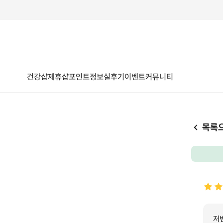
건강샵
제휴샵
포인트
정보
실후기
이벤트
커뮤니티
목록
저