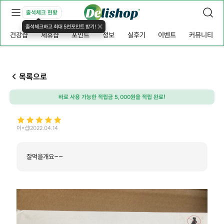
출석체크 현황
출석체크하고 최대 5천포인트 받기!
건강샵
제휴샵
포인트
정보
실후기
이벤트
커뮤니티
목록으로
바로 사용 가능한 적립금 5,000원을 적립 완료!
이*섭
2022.04.14
잘먹을개요~~