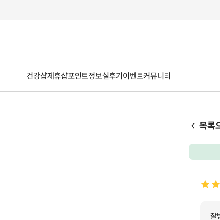
건강샵
제휴샵
포인트
정보
실후기
이벤트
커뮤니티
목록
잘