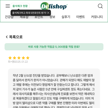
출석체크 현황
출석체크하고 최대 5천포인트 받기!
건강샵
제휴샵
포인트
정보
실후기
이벤트
커뮤니티
목록으로
바로 사용 가능한 적립금 5,000원을 적립 완료!
최*영
2025.01.22
작년 2월 난소암 진단을 받았습니다. 공부해보니 난소암은 다른 암과
좀 달라서 완치가 완치가 아니었습니다. 관해가 되었다 해도 재발이 많
고 재발 후에는 이전보다 항암제가 잘 안듣는다고 합니다. 그렇게 해서
저 같이 기수가 높은 사람은 5년 안에 구십퍼센트 정도 죽는다네요. 그
래서 대사치료를 해주시는 의사선생님께 진료를 보면서 약은 제네릭으
로 복용하겠다고 말씀드리고 인도 약을 구매하게 되었습니다. 이미 처
방 없이 델리샵으로 다른 약품 구매를 몇번 진행한 터라 이번에도 델리
샵을 이용해서 구매하기로 했습니다. 경제적으로 넉넉하지 않은 4기