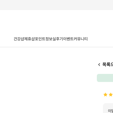
건강샵
제휴샵
포인트
정보
실후기
이벤트
커뮤니티
목록
이