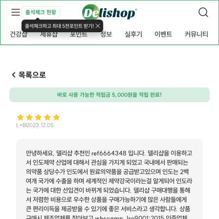
출석체크 현황
출석체크하고 최대 5천포인트 받기!
건강샵
제휴샵
포인트
정보
실후기
이벤트
커뮤니티
목록으로
바로 사용 가능한 적립금 5,000원을 적립 완료!
L*B
2023.12.05
안녕하세요, 델리샵 추천인 ref6664348 입니다. 델리샵을 이용하고
서 인도제약 산업에 대해서 관심을 가지게 되었고 국내에서 판매되는
의약품 상당수가 인도에서 원료의약품을 공급받고있으며 인도는 2백
여개 국가에 수출을 하며 세계적인 제약강국이라는걸 알게되어 인도라
는 국가에 대한 선입견이 바뀌게 되었습니다. 델리샵 구매대행을 통해
서 저렴한 비용으로 우수한 상품을 구매가능하기에 많은 사람들에게
큰 편리이득을 제공받을 수 있기에 좋은 서비스라고 생각합니다. 상품
구매시 제조업체를 찾아보고 who-gmp, Iso9001:2015 인증업체