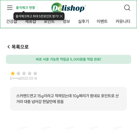
출석체크 현황
출석체크하고 최대 5천포인트 받기!
건강샵
제휴샵
포인트
정보
실후기
이벤트
커뮤니티
목록으로
바로 사용 가능한 적립금 5,000원을 적립 완료!
E***a
2022.03.16
스카엔드연고 15g이라고 적혀있는데 10g짜리가 왔네요 포인트로 산
거라 대충 넘어감 한달만에 왔음