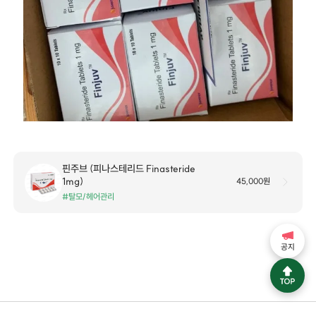
핀주브 (피나스테리드 Finasteride
1mg)
45,000원
#탈모/헤어관리
공지