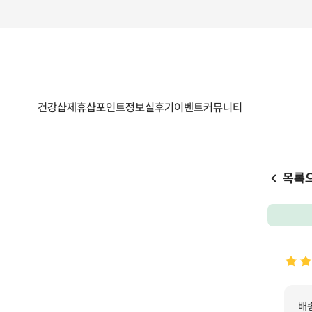
건강샵
제휴샵
포인트
정보
실후기
이벤트
커뮤니티
목록
배송