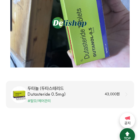
두타놀 (두타스테리드
Dutasteride 0.5mg)
43,000원
#탈모/헤어관리
공지