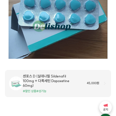
센포스 D (실데나필 Sildenafil
100mg + 다폭세틴 Dapoxetine
45,000원
60mg)
#할인 상품
#성기능
공지