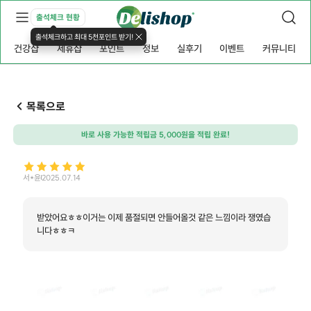
출석체크 현황
출석체크하고 최대 5천포인트 받기!
건강샵
제휴샵
포인트
정보
실후기
이벤트
커뮤니티
목록으로
바로 사용 가능한 적립금 5,000원을 적립 완료!
서*윤
2025.07.14
받았어요ㅎㅎ이거는 이제 품절되면 안들어올것 같은 느낌이라 쟁였습
니다ㅎㅎㅋ