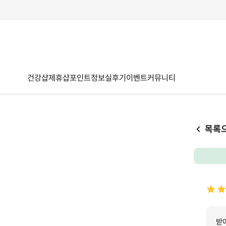
건강샵
제휴샵
포인트
정보
실후기
이벤트
커뮤니티
목록
받