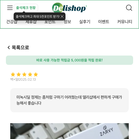
출석체크 현황
출석체크하고 최대 5천포인트 받기!
건강샵
제휴샵
포인트
정보
실후기
이벤트
커뮤니티
목록으로
바로 사용 가능한 적립금 5,000원을 적립 완료!
백*일
2025.02.13
미녹시딜 정제는 좀처럼 구하기 어려웠는데 델리샵에서 편하게 구매가
능해서 좋습니다