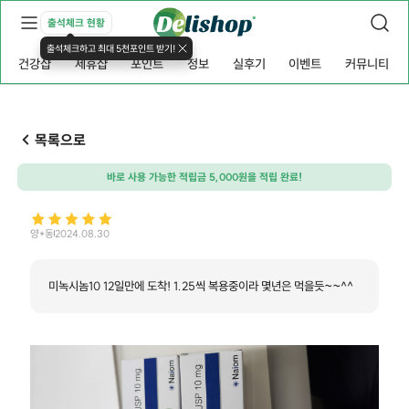
출석체크 현황
출석체크하고 최대 5천포인트 받기!
건강샵
제휴샵
포인트
정보
실후기
이벤트
커뮤니티
목록으로
바로 사용 가능한 적립금 5,000원을 적립 완료!
양*동
2024.08.30
미녹시놈10 12일만에 도착! 1.25씩 복용중이라 몇년은 먹을듯~~^^