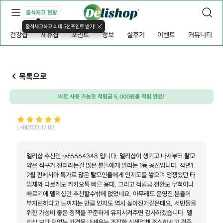
출석체크 현황
출석체크하고 최대 5천포인트 받기!
건강샵
제휴샵
포인트
정보
실후기
이벤트
커뮤니티
목록으로
바로 사용 가능한 적립금 5,000원을 적립 완료!
L*B
2023.12.02
델리샵 추천인 ref6664348 입니다. 델리샵이 생기고 나서부터 탈모
약은 직구가 진리라는걸 많은 분들에게 알리는 1등 공신입니다. 작년1
2월 핀페시아 특가로 많은 탈모인들에게 인지도를 쌓으며 쟁쟁했던 타
업체와 다르게도 카카오톡 빠른 응대, 그리고 적립금 전환도 무척이나
빠르기에 델리샵만 추천할수밖에 없었네요, 아무래도 운영진 분들이
부지런하다고 느껴지는 만큼 인지도 역시 높아진거같은데요, 서민들을
위한 가성비 좋은 정책을 꾸준하게 유지시켜주면 감사하겠습니다. 델
리샵 보다 턱없는 가격을 내세우는 조잡한 신생업체 조심하시고 검증