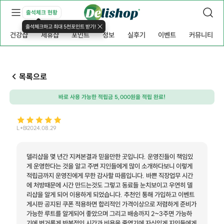
출석체크 현황
출석체크하고 최대 5천포인트 받기!
건강샵
제휴샵
포인트
정보
실후기
이벤트
커뮤니티
목록으로
바로 사용 가능한 적립금 5,000원을 적립 완료!
L*B
2024.08.29
델리샵을 몇 년간 지켜본결과 믿을만한 곳입니다. 운영진들이 책임있
게 운영한다는 것을 알고 주변 지인들에게 많이 소개하다보니 이렇게
적립금까지 운영진에게 무한 감사할 따름입니다. 바쁜 직장업무 시간
에 처방때문에 시간 만드는것도 그렇고 동료들 눈치보이고 우연히 델
리샵을 알게 되어 이용하게 되었습니다. 추천인 통해 가입하고 이벤트
게시판 공지된 쿠폰 적용하면 합리적인 가격이상으로 저렴하게 준비가
가능한 루트를 알게되어 좋았으며 그리고 배송까지 2~3주면 가능하
기에 번거롭게 반복적인 시간과 비용을 줄였기에 자신있게 지인들에게