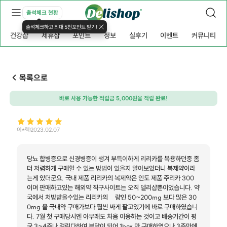
출석체크 현황
출석체크하고 최대 5천포인트 받기!
건강샵
제휴샵
포인트
정보
실후기
이벤트
커뮤니티
목록으로
바로 사용 가능한 적립금 5,000원을 적립 완료!
이*력
2023.02.07
당뇨 합병증으로 신경병증이 생겨 부득이하게 리리카를 복용하던중 좀
더 저렴하게 구매할 수 있는 방법이 있을지 알아보았더니 복제약이라
는게 있더군요. 국내 제품 리리카의 복제약은 인도 제품 주리카 300
이며 판매하고있는 해외약 직구사이트는 오직 델리샵뿐이었습니다. 약
국에서 처방받을수있는 리리카의 햠량인 50~200mg 보다 많은 30
0mg 을 국내약 구매가보다 훨씬 싸게 팔고있기에 바로 구매하였습니
다. 7월 첫 구매당시엔 아무래도 처음 이용하는 것이고 배송기간이 평
균 3~4주나 걸린다하여 부담이 되어 1box 만 구매하였으나 3주만에