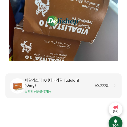
비달리스타 10 (타다라필 Tadalafil
10mg)
65,000원
#할인 상품
#성기능
공지