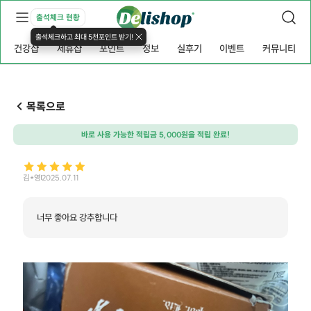
출석체크 현황
출석체크하고 최대 5천포인트 받기!
건강샵
제휴샵
포인트
정보
실후기
이벤트
커뮤니티
목록으로
바로 사용 가능한 적립금 5,000원을 적립 완료!
김*영
2025.07.11
너무 좋아요 강추합니다