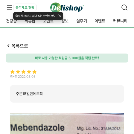
출석체크 현황
출석체크하고 최대 5천포인트 받기!
건강샵
제휴샵
포인트
정보
실후기
이벤트
커뮤니티
목록으로
바로 사용 가능한 적립금 5,000원을 적립 완료!
곽*희
2022.03.08
주문18일만에도착