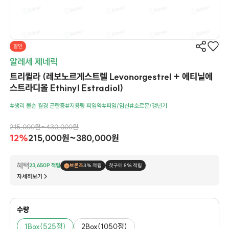
할인
알레세 제네릭
트리퀼라 (레보노르게스트렐 Levonorgestrel + 에티닐에
스트라디올 Ethinyl Estradiol)
#생리 불순 월경 곤란증
#저용량 피임약
#피임/임신
#호르몬/갱년기
215,000원~430,000원
12%
215,000원~380,000원
혜택
23,650P 적립
브론즈
3% 적립
첫구매 8% 적립
자세히보기
수량
1Box(525정)
2Box(1050정)