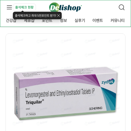
출석체크 현황
출석체크하고 최대 5천포인트 받기!
건강샵
제휴샵
포인트
정보
실후기
이벤트
커뮤니티