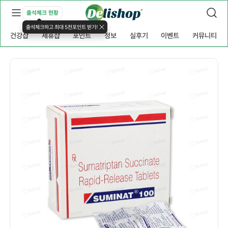
출석체크 현황
출석체크하고 최대 5천포인트 받기!
건강샵
제휴샵
포인트
정보
실후기
이벤트
커뮤니티