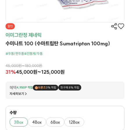
할인
이미그란정 제네릭
수미나트 100 (수마트립탄 Sumatriptan 100mg)
#두통/편두통
#진통제/두통
45,000원~180,000원
31%
45,000원~125,000원
혜택
4,950P 적립
브론즈
3% 적립
첫구매 8% 적립
자세히보기
수량
3Box
4Box
6Box
12Box