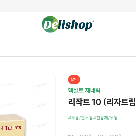
할인
맥살트 제네릭
리작트 10 (리자트립탄 
#두통/편두통
#진통제/두통