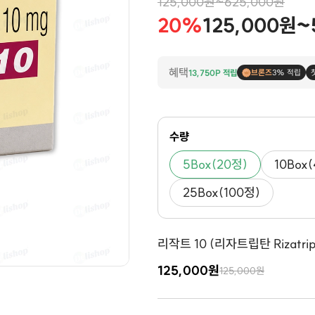
125,000원~625,000원
20%
125,000원~
혜택
13,750P 적립
브론즈
3% 적립
수량
5Box(20정)
10Box
25Box(100정)
리작트 10 (리자트립탄 Rizatrip
125,000원
125,000원