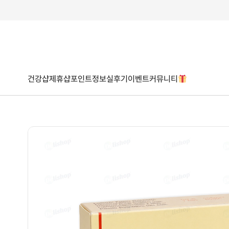
건강샵
제휴샵
포인트
정보
실후기
이벤트
커뮤니티