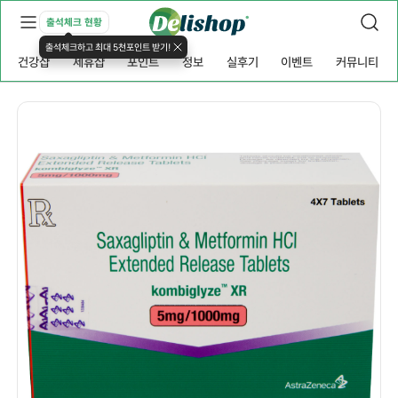
출석체크 현황
출석체크하고 최대 5천포인트 받기!
건강샵
제휴샵
포인트
정보
실후기
이벤트
커뮤니티