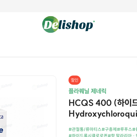
할인
플라퀘닐 제네릭
HCQS 400 (하
Hydroxychloroqu
#관절통/류마티스
#구충제
#루푸스
#
#하이드록시클로로퀸
#항 말라리아 ·