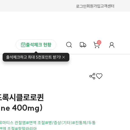
회원가입
고객센터
로그인
0
출석체크 현황
출석체크하고 최대 5천포인트 받기!
이드록시클로로퀸
ine 400mg)
류마티스 관절염
#면역 조절
#병/증상(기타)
#진통제/두통
 면역 조절
#항말라리아