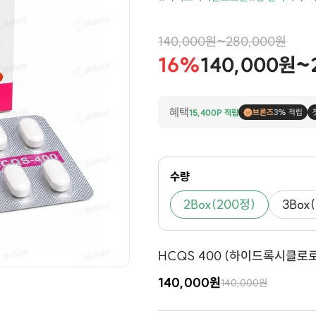
140,000원~280,000원
16%
140,000원~
혜택
15,400P 적립
브론즈
3% 적립
수량
2Box(200정)
3Box
HCQS 400 (하이드록시클로로퀸 H
140,000원
140,000원