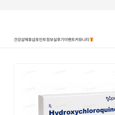
건강샵
제휴샵
포인트
정보
실후기
이벤트
커뮤니티