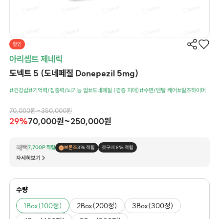
할인
아리셉트 제네릭
도넥트 5 (도네페질 Donepezil 5mg)
#건강샵
#기억력/집중력/뇌기능 업
#도네페질 (경증 치매)
#수면/멘탈 케어
#알츠하이머
70,000원~350,000원
29%
70,000원~250,000원
혜택
7,700P 적립
브론즈
3% 적립
첫구매 8% 적립
자세히보기
수량
1Box(100정)
2Box(200정)
3Box(300정)