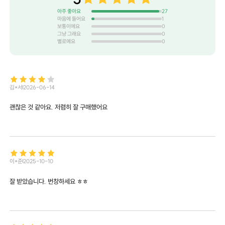
아주 좋아요
27
마음에 들어요
1
보통이에요
0
그냥 그래요
0
별로예요
0
김*서
2026-06-14
괜찮은 것 같아요. 저렴히 잘 구매했어요
이*준
2025-10-10
잘 받았습니다. 번창하세요 ㅎㅎ