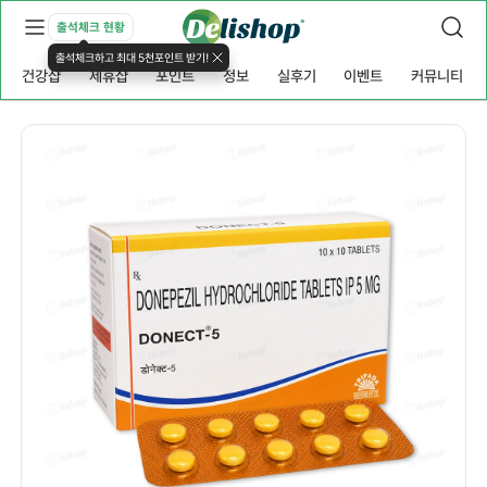
출석체크 현황
출석체크하고 최대 5천포인트 받기!
건강샵
제휴샵
포인트
정보
실후기
이벤트
커뮤니티