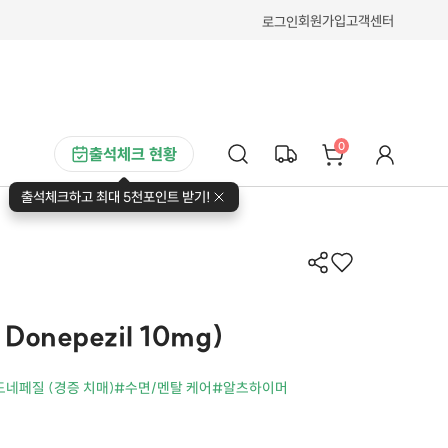
회원가입
고객센터
로그인
0
출석체크 현황
출석체크하고 최대 5천포인트 받기!
onepezil 10mg)
도네페질 (경증 치매)
#수면/멘탈 케어
#알츠하이머