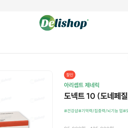
할인
아리셉트 제네릭
도넥트 10 (도네페질 D
#건강샵
#기억력/집중력/뇌기능 업
#