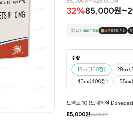
85,000원~425,000원
32%
85,000원~2
혜택
9,350P 적립
브론즈
3% 적립
첫
수량
1Box(100정)
2Box(
4Box(400정)
5Box
도넥트 10 (도네페질 Donepezil
85,000원
85,000원