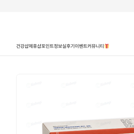
건강샵
제휴샵
포인트
정보
실후기
이벤트
커뮤니티