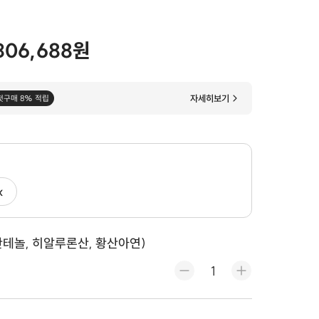
306,688원
자세히보기
첫구매 8% 적립
x
덱스판테놀, 히알루론산, 황산아연)