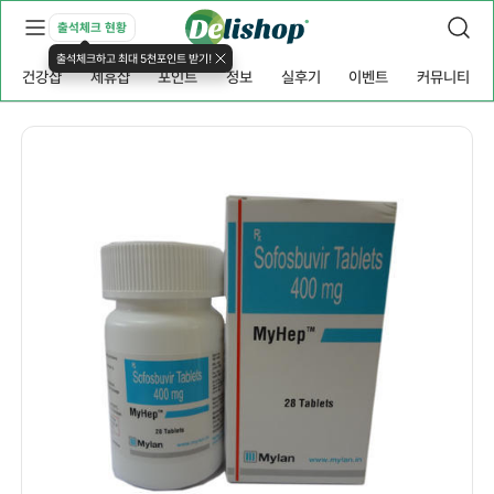
출석체크 현황
출석체크하고 최대 5천포인트 받기!
건강샵
제휴샵
포인트
정보
실후기
이벤트
커뮤니티