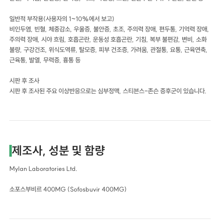
일반적 부작용(사용자의 1~10%에서 보고)
비인두염, 빈혈, 체중감소, 우울증, 불안증, 초조, 주의력 장애, 편두통, 기억력 장애,
주의력 장애, 시야 흐림, 호흡곤란, 운동성 호흡곤란, 기침, 복부 불편감, 변비, 소화
불량, 구강건조, 위식도역류, 탈모증, 피부 건조증, 가려움, 관절통, 요통, 근육연축,
근육통, 발열, 무력증, 흉통 등
시판 후 조사
시판 후 조사된 주요 이상반응으로는 심부정맥, 스티븐스-존슨 증후군이 있습니다.
제조사, 성분 및 함량
Mylan Laboratories Ltd.
소포스부비르 400MG (Sofosbuvir 400MG)