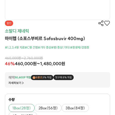
할인
소발디 제네릭
마이헵 (소포스부비르 Sofosbuvir 400mg)
#1,2,3,4형 치료
#C형 간염
#기타 증상
#병/증상(기타)
#항생제/감염증
460,000원~2,760,000원
46%
460,000원~1,480,000원
혜택
50,600P 적립
브론즈
3% 적립
첫구매 8% 적립
자세히보기
수량
1Box(28정)
2Box(56정)
3Box(84정)