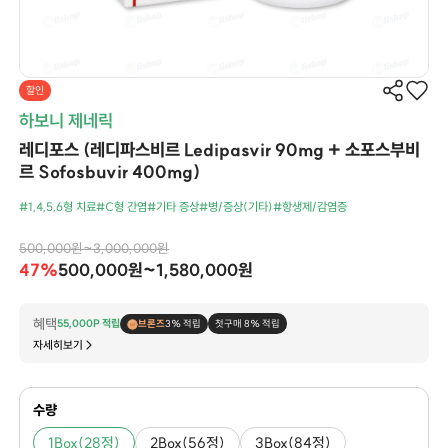
할인
하보니 제네릭
레디포스 (레디파스비르 Ledipasvir 90mg + 소포스부비
르 Sofosbuvir 400mg)
#1,4,5,6형 치료
#C형 간염
#기타 증상
#병/증상(기타)
#항생제/감염증
500,000원~3,000,000원
47%
500,000원~1,580,000원
혜택
55,000P 적립
브론즈
3% 적립
첫구매 8% 적립
자세히보기
수량
1Box(28정)
2Box(56정)
3Box(84정)