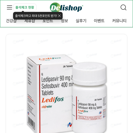
출석체크 현황
출석체크하고 최대 5천포인트 받기!
건강샵
제휴샵
포인트
정보
실후기
이벤트
커뮤니티