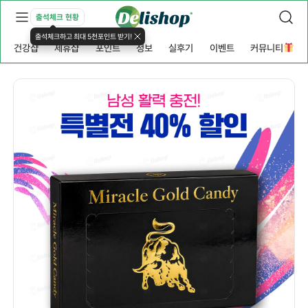
출석체크 현황
출석체크하고 최대 5천포인트 받기!
건강샵
제휴샵
포인트
정보
실후기
이벤트
커뮤니티