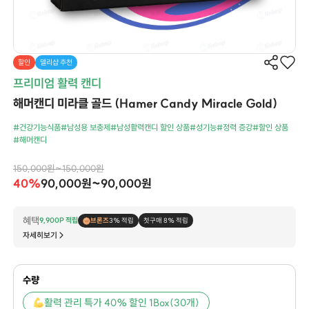
할인
델리샵 추천
프리미엄 활력 캔디
해머캔디 미라클 골드 (Hamer Candy Miracle Gold)
#건강기능식품
#남성용 보충제
#남성활력캔디 할인 상품
#성기능
#정력 증강
#할인 상품
#해머캔디
150,000원~150,000원
40%
90,000원~90,000원
혜택
9,900P 적립
브론즈
3% 적립
첫구매 8% 적립
자세히보기
수량
활력 관리 특가 40% 할인 1Box(30개)