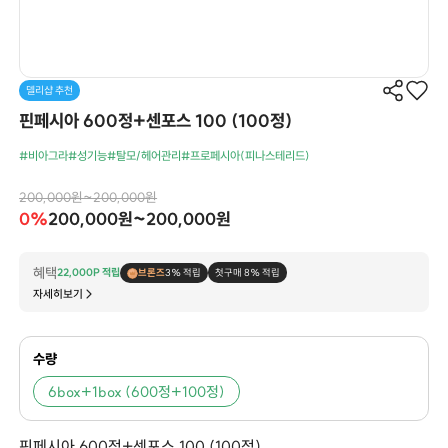
델리샵 추천
핀페시아 600정+센포스 100 (100정)
#비아그라
#성기능
#탈모/헤어관리
#프로페시아(피나스테리드)
200,000원~200,000원
0%
200,000원~200,000원
혜택
22,000P 적립
브론즈
3% 적립
첫구매 8% 적립
자세히보기
수량
6box+1box (600정+100정)
핀페시아 600정+센포스 100 (100정)