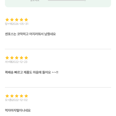
별로예요
0
당*석
2026-05-31
센포스는 코막히고 어지러워서 남줬네요
서*태
2022-12-23
퀵배송 빠르고 제품도 마음에 들어요 ~~!!
오*훈
2022-12-02
먹자마자털이나네요