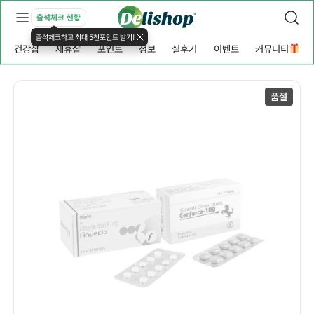
출석체크 현황
출석체크하고 최대 5천포인트 받기!
건강샵
제휴샵
포인트
정보
실후기
이벤트
커뮤니티