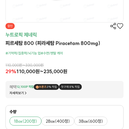
할인
누트로픽 제네릭
피르세탐 800 (피라세탐 Piracetam 800mg)
#기억력/집중력/뇌기능 업
#수면/멘탈 케어
110,000원~330,000원
29%
110,000원~235,000원
혜택
12,100P 적립
브론즈
3% 적립
첫구매 8% 적립
자세히보기
수량
1Box(200정)
2Box(400정)
3Box(600정)