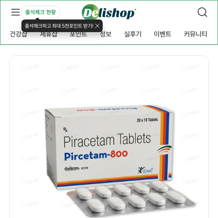
출석체크 현황
출석체크하고 최대 5천포인트 받기!
건강샵
제휴샵
포인트
정보
실후기
이벤트
커뮤니티