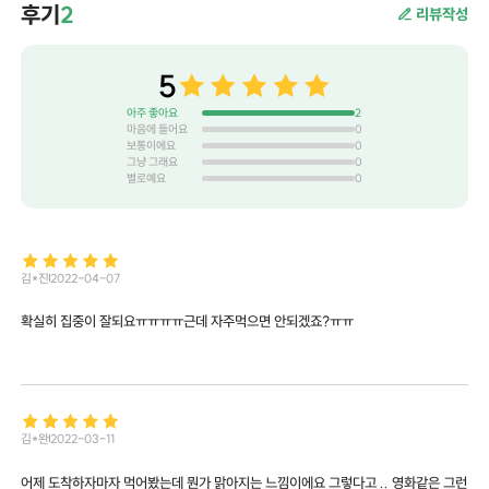
후기
2
리뷰작성
5
아주 좋아요
2
마음에 들어요
0
보통이에요
0
그냥 그래요
0
별로예요
0
김*진
2022-04-07
확실히 집중이 잘되요ㅠㅠㅠㅠ근데 자주먹으면 안되겠죠?ㅠㅠ
김*완
2022-03-11
어제 도착하자마자 먹어봤는데 뭔가 맑아지는 느낌이에요 그렇다고 .. 영화같은 그런