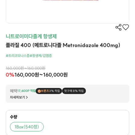
니트로이미다졸계 항생제
플라질 400 (메트로니다졸 Metronidazole 400mg)
#트리코모나스증
#항생제/감염증
160,000원~160,000원
0%
160,000원~160,000원
혜택
17,600P 적립
브론즈
3% 적립
첫구매 8% 적립
자세히보기
수량
1Box(540정)