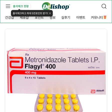
출석체크 현황
출석체크하고 최대 5천포인트 받기!
건강샵
제휴샵
포인트
정보
실후기
이벤트
커뮤니티