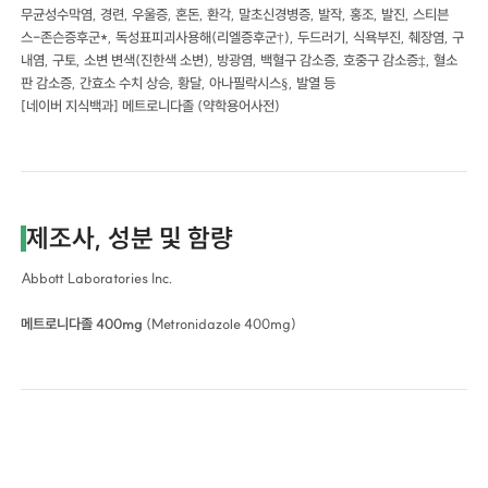
무균성수막염, 경련, 우울증, 혼돈, 환각, 말초신경병증, 발작, 홍조, 발진, 스티븐
스-존슨증후군*, 독성표피괴사용해(리엘증후군†), 두드러기, 식욕부진, 췌장염, 구
내염, 구토, 소변 변색(진한색 소변), 방광염, 백혈구 감소증, 호중구 감소증‡, 혈소
판 감소증, 간효소 수치 상승, 황달, 아나필락시스§, 발열 등
[네이버 지식백과] 메트로니다졸 (약학용어사전)
제조사, 성분 및 함량
Abbott Laboratories Inc.
메트로니다졸 400mg
(Metronidazole 400mg)