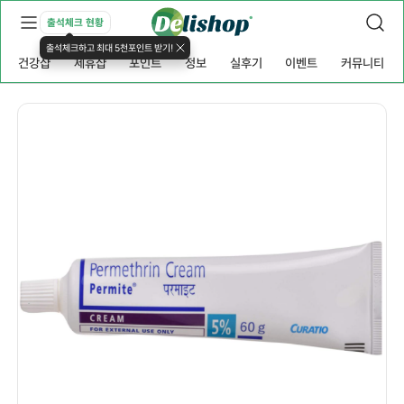
출석체크 현황
출석체크하고 최대 5천포인트 받기!
건강샵
제휴샵
포인트
정보
실후기
이벤트
커뮤니티