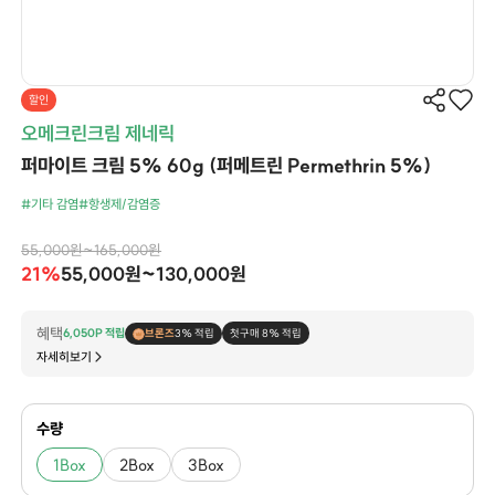
할인
오메크린크림 제네릭
퍼마이트 크림 5% 60g (퍼메트린 Permethrin 5%)
#기타 감염
#항생제/감염증
55,000원~165,000원
21%
55,000원~130,000원
혜택
6,050P 적립
브론즈
3% 적립
첫구매 8% 적립
자세히보기
수량
1Box
2Box
3Box