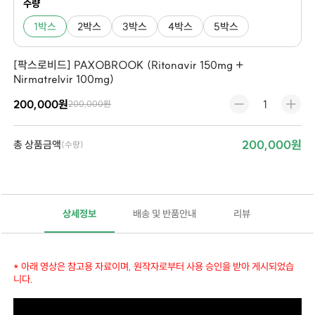
수량
1박스
2박스
3박스
4박스
5박스
[팍스로비드] PAXOBROOK (Ritonavir 150mg +
Nirmatrelvir 100mg)
200,000원
200,000원
200,000원
총 상품금액
(수량)
상세정보
배송 및 반품안내
리뷰
네피나비르 (Nirmatrelvir)
: 코로나19 바이러스의 주된 효소인
프로테아제
를 억제합니다. 이 효소는 바이러스가 자신을 복제할 수 있도록 단백질을 분해하는 역할을 합니다. 네피나비르는 이 효소의 작용을 차단하여 바이러스의 복제를 방해합니다.
리토나비르 (Ritonavir)
: 주로 네피나비르의 체내 농도를 높이고 지속시키는 역할을 합니다. 리토나비르는 네피나비르의 대사를 억제하여 그 효과를 강화합니다.
증상 완화
: 코로나19에 감염된 환자들에게서 증상이 심해지는 것을 막고, 증상의 심각도를 줄이는 데 도움을 줍니다.
중증 진행 예방
: 주로 증상이 나타난 지 5일 이내에 복용하면, 치료받지 않은 경우보다 중증으로 진행될 위험을 줄일 수 있습니다.
입원 및 사망률 감소
: 임상 연구에 따르면, 팍스로비드를 복용한 환자들은 중증 질환으로 진행하거나 입원 및 사망할 확률이 낮아지는 경향을 보였습니다. 팍스로비드는 바이러스의 복제 과정을 방해하여 코로나19의 확산을 제한하는 데 중점을 둡니다. 구체적으로:
* 아래 영상은 참고용 자료이며, 원작자로부터 사용 승인을 받아 게시되었습
니다.