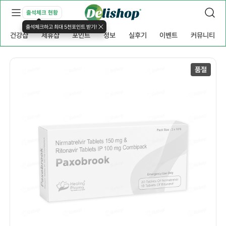
출석체크 현황
출석체크하고 최대 5천포인트 받기!
건강샵
제휴샵
포인트
정보
실후기
이벤트
커뮤니티