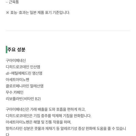
– 근육통
※ 효능·효과는 일본 제품 표기 기준입니다.
주요 성분
구아이페네신
디히드로코데인 인산염
dl-메틸에페드린 염산염
아세트아미노펜
클로르페니라민 말레산염
무수 카페인
리보플라빈(비타민 B2)
구아이페네신은 가래 배출을 도와 호흡을 편하게 하고,
디히드로코데인은 기침 중추를 억제해 기침을 완화합니다.
아세트아미노펜은 해열 및 진통 작용을 하며,
항히스타민 성분은 콧물과 재채기 등 알레르기성 증상 완화에 도움을 줄 수 있습니
다.