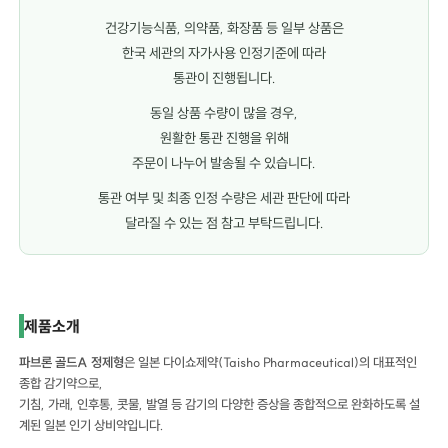
건강기능식품, 의약품, 화장품 등 일부 상품은
한국 세관의 자가사용 인정기준에 따라
통관이 진행됩니다.
동일 상품 수량이 많을 경우,
원활한 통관 진행을 위해
주문이 나누어 발송될 수 있습니다.
통관 여부 및 최종 인정 수량은 세관 판단에 따라
달라질 수 있는 점 참고 부탁드립니다.
파브론 골드A 정제형 130정 파브론 골드A 정제형 130정 파브론 골드A 정제형 130정
제품소개
파브론 골드A 정제형
은 일본 다이쇼제약(Taisho Pharmaceutical)의 대표적인
종합 감기약으로,
기침, 가래, 인후통, 콧물, 발열 등 감기의 다양한 증상을 종합적으로 완화하도록 설
계된 일본 인기 상비약입니다.