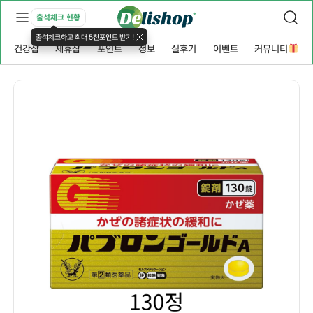
출석체크 현황
출석체크하고 최대 5천포인트 받기!
건강샵
제휴샵
포인트
정보
실후기
이벤트
커뮤니티