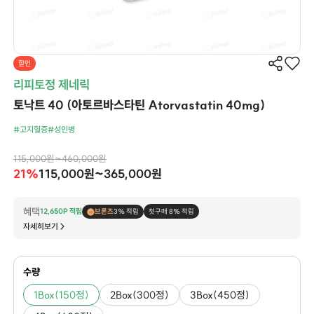
할인
리피토정 제네릭
토낙트 40 (아토르바스타틴 Atorvastatin 40mg)
#고지혈증
#성인병
115,000원~460,000원
21%
115,000원~365,000원
혜택
12,650P 적립
브론즈
3% 적립
첫구매 8% 적립
자세히보기
수량
1Box(150정)
2Box(300정)
3Box(450정)