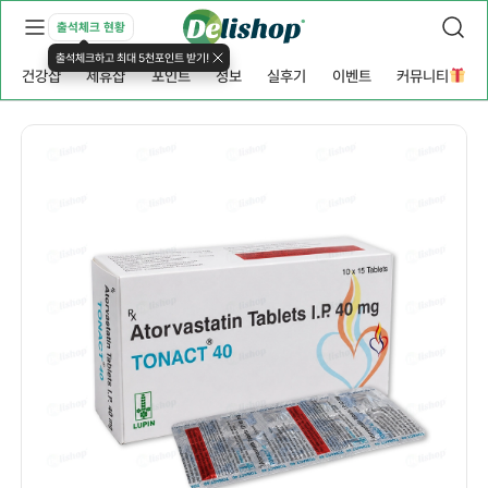
출석체크 현황
출석체크하고 최대 5천포인트 받기!
건강샵
제휴샵
포인트
정보
실후기
이벤트
커뮤니티