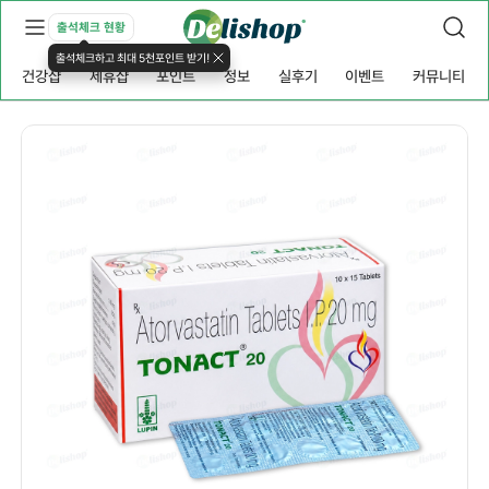
출석체크 현황
출석체크하고 최대 5천포인트 받기!
건강샵
제휴샵
포인트
정보
실후기
이벤트
커뮤니티