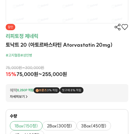
할인
리피토정 제네릭
토낙트 20 (아토르바스타틴 Atorvastatin 20mg)
#고지혈증
#성인병
75,000원~300,000원
15%
75,000원~255,000원
혜택
8,250P 적립
브론즈
3% 적립
첫구매 8% 적립
자세히보기
수량
1Box(150정)
2Box(300정)
3Box(450정)