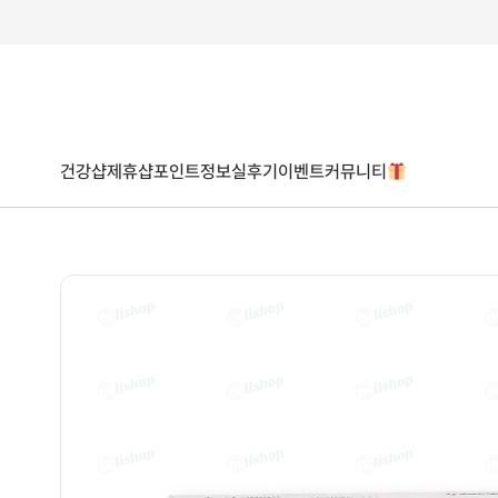
건강샵
제휴샵
포인트
정보
실후기
이벤트
커뮤니티