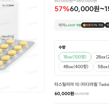
60,000원~360,000원
57%
60,000원~1
혜택
6,600P 적립
브론즈
3% 적립
첫
수량
1Box(100정)
2Box(
4Box(400정)
5Box
타스틸리아 10 (타다라필 Tadalaf
60,000원
60,000원