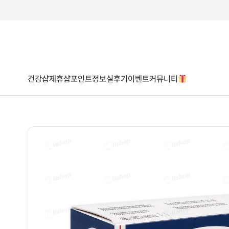
건강샵
제휴샵
포인트
정보
실후기
이벤트
커뮤니티