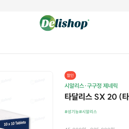
할인
시알리스·구구정 제네릭
타달리스 SX 20 (타다
#성기능
#시알리스