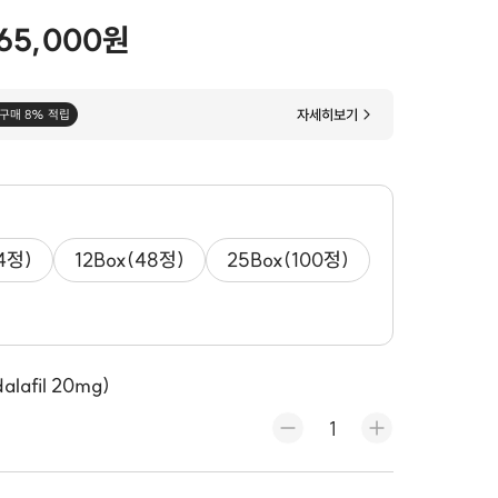
65,000원
자세히보기
구매 8% 적립
4정)
12Box(48정)
25Box(100정)
afil 20mg)