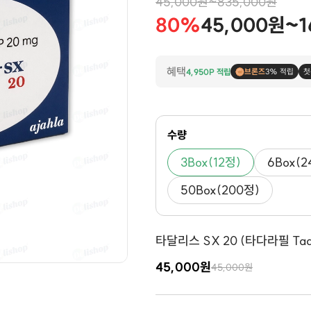
45,000원~835,000원
80%
45,000원~1
혜택
4,950P 적립
브론즈
3% 적립
첫
수량
3Box(12정)
6Box(2
50Box(200정)
타달리스 SX 20 (타다라필 Tadal
45,000원
45,000원