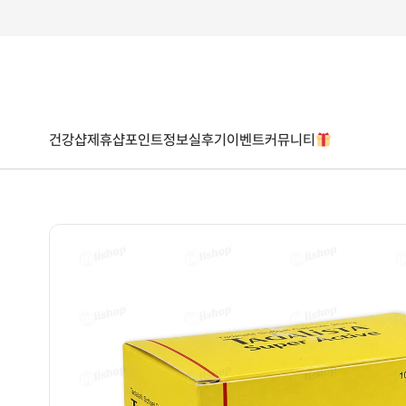
건강샵
제휴샵
포인트
정보
실후기
이벤트
커뮤니티