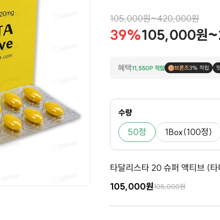
105,000원~420,000원
39%
105,000원~
혜택
11,550P 적립
브론즈
3% 적립
수량
50정
1Box(100정)
타달리스타 20 슈퍼 액티브 (타다라
105,000원
105,000원