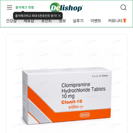
출석체크 현황
출석체크하고 최대 5천포인트 받기!
건강샵
제휴샵
포인트
정보
실후기
이벤트
커뮤니티