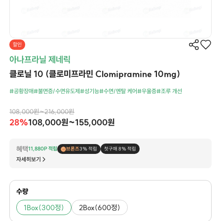
할인
아나프라닐 제네릭
클로닐 10 (클로미프라민 Clomipramine 10mg)
#공황장애
#불면증/수면유도제
#성기능
#수면/멘탈 케어
#우울증
#조루 개선
108,000원~216,000원
28%
108,000원~155,000원
혜택
11,880P 적립
브론즈
3% 적립
첫구매 8% 적립
자세히보기
수량
1Box(300정)
2Box(600정)