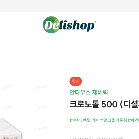
할인
안타부스 제네릭
크로노톨 500 (디설피
#수면/멘탈 케어
#알코올의존증
#에겐