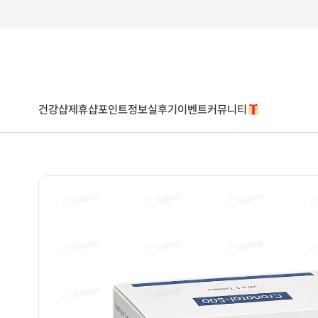
건강샵
제휴샵
포인트
정보
실후기
이벤트
커뮤니티