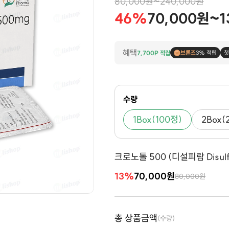
80,000원~240,000원
46%
70,000원~1
혜택
7,700P 적립
브론즈
3% 적립
첫
수량
1Box(100정)
2Box(
크로노톨 500 (디설피람 Disulf
13%
70,000원
80,000원
총 상품금액
(수량)