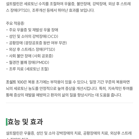
설트랄린은 세로토닌 수치를 조절하여 우울증, 불안장애, 강박장애, 외상 후 스트레
스 장애(PTSD), 조루개선 등에서 뛰어난 효과를 보입니다.
주요 적응증:
- 주요 우울증 및 재발성 우울 장애
- 성인 및 소아의 강박장애(OCD)
- 공황장애 (광장공포증 동반 여부 무관)
- 외상 후 스트레스 장애(PTSD)
- 사회 불안 장애 (사회 공포증)
- 월경전 불쾌 장애(PMDD)
- 조루 치료 (세로토닌 조절)
조설트 100
은 복용 초기에는 부작용이 있을 수 있으나, 일정 기간 꾸준히 복용하면
뇌의 세로토닌 농도를 안정적으로 높여 증상을 개선시킵니다. 특히, 지속적인 투여를
통해 증상의 재발을 예방하고 환자의 삶의 질을 향상시키는 데 도움을 줍니다.
효능 및 효과
설트랄린은 우울증, 성인 및 소아 강박장애의 치료, 공황장애의 치료, 외상후 스트레