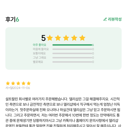
후기
6
리뷰작성
5
아주 좋아요
6
마음에 들어요
0
보통이에요
0
그냥 그래요
0
별로예요
0
서*일
2024-11-06
설트랄린 회사별로 여러가지 주문해봤습니다. 델리샵은 그걸 해결해주지요. 시간적
인 측면으로 보나 금전적인 측면으로 보나 델리샵에서 직구해서 먹는게 엄청난 이득
이라는거. 첫주문하실때 진짜 오나마나 하실건데 델리샵은 그냥 믿고 주문하시면 됩
니다. 그리고 주문하면서, 저는 여러번 주문해서 10번에 한번 정도는 만약에라도 통
관 중에 문제생기면 당황하지마시고 그냥 카톡이나 홈페이지 문의사항에서 델리샵
운영진 분들한테 통관 말하면 진짜 친절하게 처리해주시고 알아서 잘 해주십니다. 사