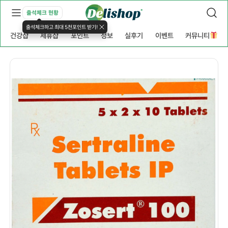
출석체크 현황
출석체크하고 최대 5천포인트 받기!
건강샵
제휴샵
포인트
정보
실후기
이벤트
커뮤니티