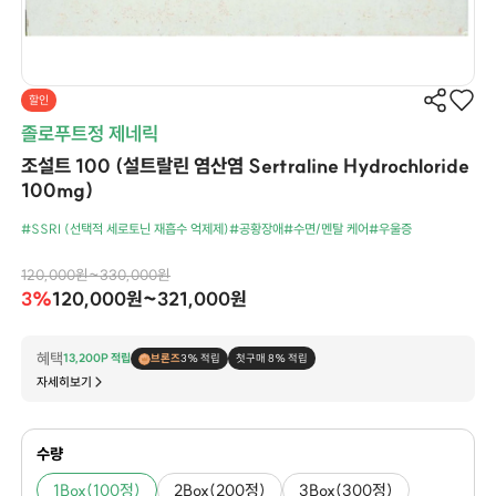
할인
졸로푸트정 제네릭
조설트 100 (설트랄린 염산염 Sertraline Hydrochloride
100mg)
#SSRI (선택적 세로토닌 재흡수 억제제)
#공황장애
#수면/멘탈 케어
#우울증
120,000원~330,000원
3%
120,000원~321,000원
혜택
13,200P 적립
브론즈
3% 적립
첫구매 8% 적립
자세히보기
수량
1Box(100정)
2Box(200정)
3Box(300정)