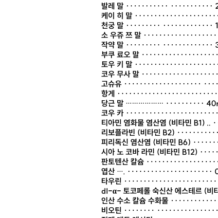
발레 말 ··········· ···········
케이 히 말 ·····················
천궁 말 ········· ·············
소 우쥬 쯔 말 ···················
작약 말 ········· ·············
부쿠 료오 말 ···················
토우 키 말 ·····················
코우 무사 말 ···················
고슈유 ···················· ···
항게 ·························
당근 말 ……………… ·········· 4
코우 카 ·······················
티아민 염화물 염산염 (비타민 B1) .. ··
리보플라빈 (비타민 B2) ···········
피리독신 염산염 (비타민 B6) ········
시아 노 코바 라민 (비타민 B12) ······
판토텐산 칼슘 ··················
엽산 …. ······················ 
타우린 ·······················
dl-α- 토코페롤 숙신산 에스테르 (비타
인산 수소 칼슘 수화물 ············
비오틴 ········ ················