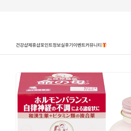
건강샵
제휴샵
포인트
정보
실후기
이벤트
커뮤니티