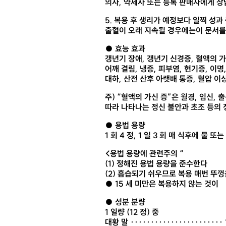
의사, 약제사 또는 등록 판매자에게 상
5. 복용 후 생리가 예정보다 일찍 성과
출혈이 오래 지속될 경우에는이 문서를
● 효능 효과
갱년기 장애, 갱년기 신경증, 혈액의 가신
어깨 결림, 냉증, 피부염, 현기증, 이명,
대하, 산전 산후 아랫배 통증, 혈압 이상
주) “혈액의 가신 증”은 월경, 임신,
따라 나타나는 정신 불안과 초조 등의 
● 용법 용량
1 회 4 정, 1 일 3 회 매 식후에 물
<용법 용량에 관련주의 “
(1) 정해진 용법 용량을 준수한다
(2) 흡습되기 쉬우므로 복용 매번 뚜껑
● 15 세 미만은 복용하지 않는 것이
● 성분 분량
1 일량 (12 정) 중
대황 말 ·······················