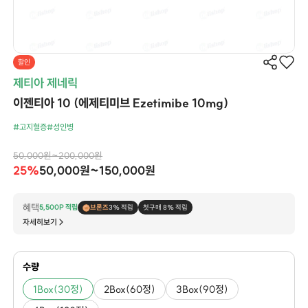
할인
제티아 제네릭
이젠티아 10 (에제티미브 Ezetimibe 10mg)
#고지혈증
#성인병
50,000원~200,000원
25%
50,000원~150,000원
혜택
5,500P 적립
브론즈
3% 적립
첫구매 8% 적립
자세히보기
수량
1Box(30정)
2Box(60정)
3Box(90정)