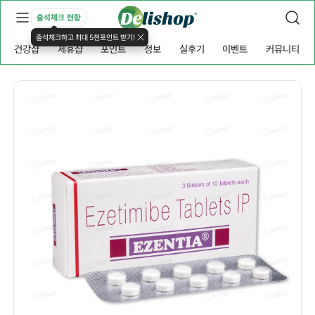
출석체크 현황
출석체크하고 최대 5천포인트 받기!
건강샵
제휴샵
포인트
정보
실후기
이벤트
커뮤니티